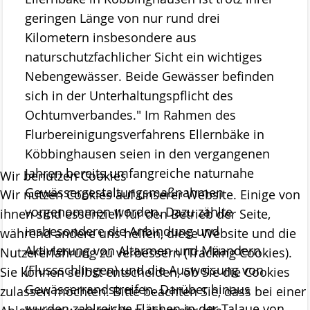
geringen Länge von nur rund drei
Projekte
Kilometern insbesondere aus
ab 2023 MOOSland
naturschutzfachlicher Sicht ein wichtiges
ab 2022 PALUDIfarming
Nebengewässer. Beide Gewässer befinden
sich in der Unterhaltungspflicht des
ab 2018 NRSP-CANAPE
Ochtumverbandes." Im Rahmen des
ab 2013 DBU-Projekt
Flurbereinigungsverfahrens Ellernbäke in
Köbbinghausen seien in den vergangenen
ab 2009 Ausstellung der Stiftung Naturschutz
Jahren bereits umfangreiche naturnahe
Wir benutzen Cookies
Meldungen
Gewässergestaltungsmaßnahmen
Wir nutzen Cookies auf unserer Website. Einige von
Über uns
vorgenommen worden. Dazu zählte
ihnen sind essenziell für den Betrieb der Seite,
Geschäftsstelle
insbesondere die Anbindung und
während andere uns helfen, diese Website und die
Aktivierung von Altarmen und Mäandern
Nutzererfahrung zu verbessern (Tracking Cookies).
Die Gremien der Stiftung Naturschutz
(Flussschlingen) und die Ausweisung von
Sie können selbst entscheiden, ob Sie die Cookies
Der Vorstand
Gewässerrandstreifen. Darüber hinaus
zulassen möchten. Bitte beachten Sie, dass bei einer
wurden zahlreiche Flächen in der Talaue von