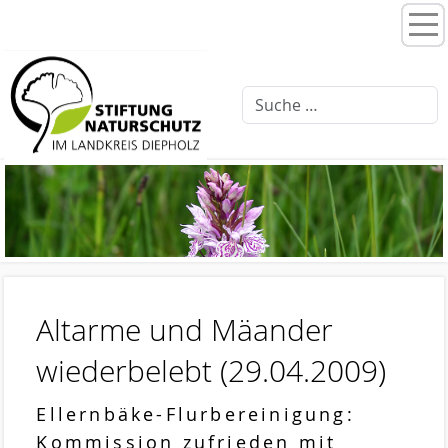
Home
Stiftungsprogramme
Moorentwicklung 3.0
Schlattprogramm
Fließgewässerrenaturierung
Ellernbäke
Finkenbach
Altarme und Mäander
Brammer Bach
wiederbelebt
(29.04.2009)
Feuchtwiesenpflege
Ellernbäke-Flurbereinigung:
Artenschutz
Kommission zufrieden mit