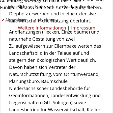
Ablehnung womöglich nicht mehr alle
Das Kuratorium
der Stiftung Naturschutz des Landkreises
Funktionalitäten der Seite zur Verfügung stehen.
Der Beirat
Diepholz erworben und in eine extensive
Akzeptieren
Ablehnen
landwirtschaftliche Nutzung überführt.
Finanzierung
Weitere Informationen
|
Impressum
Anpflanzungen (Hecken, Einzelbäume) und
Förderverein
naturnahe Gestaltung von zwei
Satzung der Stiftung Naturschutz
Zulaufgewässern zur Ellernbäke werten das
Links
Landschaftsbild in der Talaue auf und
Kontakt
steigern den ökologischen Wert deutlich.
Davon haben sich Vertreter der
Naturschutzstiftung, vom Ochtumverband,
Planungsbüro, Baumschule,
Niedersächsischer Landesbehörde für
Geoinformationen, Landesentwicklung und
Liegenschaften (GLL Sulingen) sowie
Landesbetrieb für Wasserwirtschaft, Küsten-