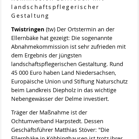
Stemweder Berg
landschaftspflegerischer
Gestaltung
Obstwiese „Auf den Bröken“
Twistringen
(tw) Der Ortstermin an der
Sortenliste/Pflanzplan
Ellernbäke hat gezeigt: Die sogenannte
Entwicklung von Obstwiesen in NW-
Abnahmekommission ist sehr zufrieden mit
Deutschland
dem Ergebnis der jüngsten
landschaftspflegerischen Gestaltung. Rund
Heideentwicklung
45 000 Euro haben Land Niedersachsen,
Schulexkursionen
Europäische Union und Stiftung Naturschutz
beim Landkreis Diepholz in das wichtige
Projektdokumentation
Nebengewässer der Delme investiert.
Wildblumenprogramm
Träger der Maßnahme ist der
Veröffentlichungen
Ochtumverband Harpstedt. Dessen
Naturschätze im Landkreis Diepholz
Geschäftsführer Matthias Stöver: "Die
Fliegende Edelsteine
Ellernbäke in Köbbinghausen ist trotz ihrer