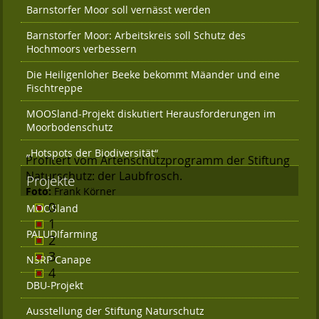
Barnstorfer Moor soll vernässt werden
Barnstorfer Moor: Arbeitskreis soll Schutz des
Hochmoors verbessern
Die Heiligenloher Beeke bekommt Mäander und eine
Fischtreppe
MOOSland-Projekt diskutiert Herausforderungen im
Moorbodenschutz
„Hotspots der Biodiversität“
Profitert vom Artenschutzprogramm der Stiftung
Naturschutz: der Laubfrosch.
Projekte
Foto:
Frank Körner
0
MOOSland
1
PALUDIfarming
2
3
NSRP Canape
4
DBU-Projekt
Ausstellung der Stiftung Naturschutz