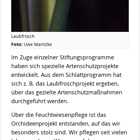
Projekte
ab 2023 MOOSland
ab 2022 PALUDIfarming
Laubfrosch
Foto:
Uwe Mantzke
ab 2018 NRSP-CANAPE
Im Zuge einzelner Stiftungsprogramme
ab 2013 DBU-Projekt
haben sich spezielle Artenschutzprojekte
ab 2009 Ausstellung der Stiftung Naturschutz
entwickelt. Aus dem Schlattprogramm hat
sich z. B. das Laubfroschprojekt ergeben,
Meldungen
Über uns
über das gezielte Artenschutzmaßnahmen
durchgeführt werden.
Geschäftsstelle
Über die Feuchtwiesenpflege ist das
Die Gremien der Stiftung Naturschutz
Orchideenprojekt entstanden, auf das wir
Der Vorstand
besonders stolz sind. Wir pflegen seit vielen