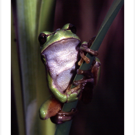
Stemweder Berg
Obstwiese „Auf den Bröken“
Sortenliste/Pflanzplan
Entwicklung von Obstwiesen in NW-
Deutschland
Heideentwicklung
Schulexkursionen
Projektdokumentation
Wildblumenprogramm
Veröffentlichungen
Naturschätze im Landkreis Diepholz
Fliegende Edelsteine