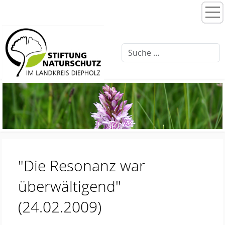
Home
Stiftungsprogramme
Moorentwicklung 3.0
Schlattprogramm
Fließgewässerrenaturierung
Ellernbäke
Finkenbach
"Die Resonanz war
Brammer Bach
überwältigend"
Feuchtwiesenpflege
(24.02.2009)
Artenschutz