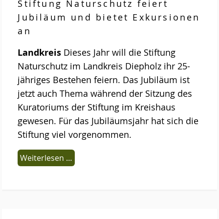
Stiftung Naturschutz feiert
Stemweder Berg
Jubiläum und bietet Exkursionen
Obstwiese „Auf den Bröken“
an
Sortenliste/Pflanzplan
Landkreis
Dieses Jahr will die Stiftung
Naturschutz im Landkreis Diepholz ihr 25-
Entwicklung von Obstwiesen in NW-
jähriges Bestehen feiern. Das Jubiläum ist
Deutschland
jetzt auch Thema während der Sitzung des
Heideentwicklung
Kuratoriums der Stiftung im Kreishaus
gewesen. Für das Jubiläumsjahr hat sich die
Schulexkursionen
Stiftung viel vorgenommen.
Projektdokumentation
Weiterlesen …
Wildblumenprogramm
Veröffentlichungen
Naturschätze im Landkreis Diepholz
Fliegende Edelsteine