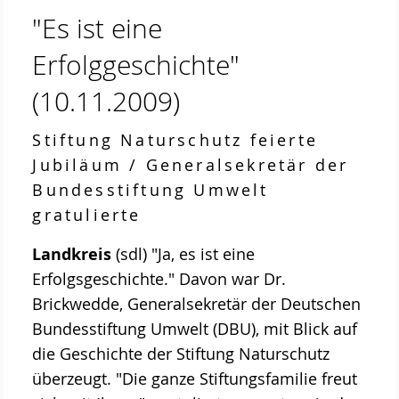
"Es ist eine
Projekte
Erfolggeschichte"
ab 2023 MOOSland
(10.11.2009)
ab 2022 PALUDIfarming
ab 2018 NRSP-CANAPE
Stiftung Naturschutz feierte
Jubiläum / Generalsekretär der
ab 2013 DBU-Projekt
Bundesstiftung Umwelt
ab 2009 Ausstellung der Stiftung Naturschutz
gratulierte
Meldungen
Landkreis
(sdl) "Ja, es ist eine
Über uns
Erfolgsgeschichte." Davon war Dr.
Geschäftsstelle
Brickwedde, Generalsekretär der Deutschen
Bundesstiftung Umwelt (DBU), mit Blick auf
Die Gremien der Stiftung Naturschutz
die Geschichte der Stiftung Naturschutz
Der Vorstand
überzeugt. "Die ganze Stiftungsfamilie freut