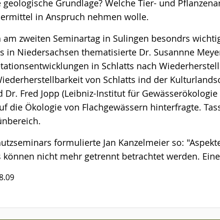
e geologische Grundlage? Welche Tier- und Pflanzena
ermittel in Anspruch nehmen wolle.
n am zweiten Seminartag in Sulingen besondrs wicht
ts in Niedersachsen thematisierte Dr. Susannne Mey
etationsentwicklungen in Schlatts nach Wiederherst
ederherstellbarkeit von Schlatts ind der Kulturlandsc
Dr. Fred Jopp (Leibniz-Institut für Gewässerökologie 
 die Ökologie von Flachgewässern hinterfragte. Tass
ünbereich.
hutzseminars formulierte Jan Kanzelmeier so: "Aspekt
s können nicht mehr getrennt betrachtet werden. Ein
8.09