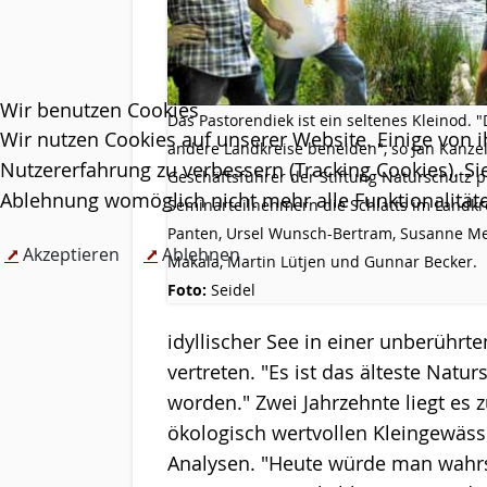
Wir benutzen Cookies
Das Pastorendiek ist ein seltenes Kleinod.
"
Wir nutzen Cookies auf unserer Website. Einige von i
andere Landkreise beneiden",
so Jan Kanzel
Nutzererfahrung zu verbessern (Tracking Cookies). Si
Geschäftsführer der Stiftung Naturschutz
p
Ablehnung womöglich nicht mehr alle Funktionalitäte
Seminarteilnehmern die Schlatts im Landkr
Panten, Ursel Wunsch-Bertram, Susanne 
Akzeptieren
Ablehnen
Makala, Martin Lütjen und Gunnar Becker.
Foto:
Seidel
idyllischer See in einer unberührte
vertreten. "Es ist das älteste Natu
worden." Zwei Jahrzehnte liegt es 
ökologisch wertvollen Kleingewäss
Analysen. "Heute würde man wahrs