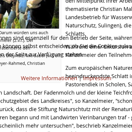
den Mittelpunkt ihrer Arbei
thematisierte Christian Ma
Landesbetrieb für Wasserw
Naturschutz, Sulingen), di
Darum würden uns auch
Schlatts.
hnen sind essenziell für den Betrieb der Seite, währ
meier (2.v.l.). Der
e können selbst entscheiden, ob Sie die Cookies zulas
Während einer Exkursion a
räsentierte den
n der Seite zur Verfügung stehen.
Kanzelmeier den Teilnehme
eis Diepholz.
Mit dabei (v.l.) Ulf
Meyer-Rahmed,
Christian
Zum europäischen Naturer
beeindruckendste Schlatt i
Weitere Informationen
|
Impressum
Pastorendiek in Scholen, 
n Landschaft. Der Fadenmolch und der kleine Teichfros
rschutzgebiet des Landkreises", so Kanzelmeier, "schon 
zurück, dass die Stiftung Naturschtutz mit der Renat
ren begann und mit Landwirten Verinbarungen traf -
cheinlich mehr untersuchen", beschrieb Kanzelmeier