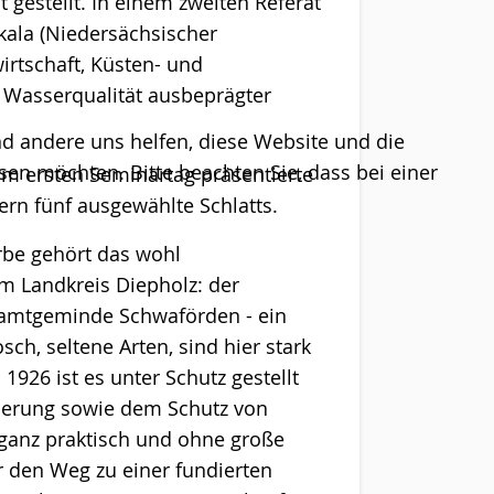
t gestellt. In einem zweiten Referat
kala (Niedersächsischer
irtschaft, Küsten- und
e Wasserqualität ausbeprägter
end andere uns helfen, diese Website und die
sen möchten. Bitte beachten Sie, dass bei einer
m ersten Seminartag präsentierte
rn fünf ausgewählte Schlatts.
be gehört das wohl
m Landkreis Diepholz: der
Samtgeminde Schwaförden - ein
ch, seltene Arten, sind hier stark
1926 ist es unter Schutz gestellt
urierung sowie dem Schutz von
 ganz praktisch und ohne große
 den Weg zu einer fundierten