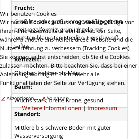
Frucht:
Projekte
Wir benutzen Cookies
ab 2023 MOOSland
Groß bis sehr groß, unregelmäßig gebaut,
Wir nutzen Cookies auf unserer Website. Einige von
breitkegelförmig, grünlichgelb mit
ihnen sind essenziell für den Betrieb der Seite,
ab 2022 PALUDIfarming
leichten blauroten Streifen, Fleisch weiß,
während andere uns helfen, diese Website und die
saftig
ab 2018 NRSP-CANAPE
Nutzererfahrung zu verbessern (Tracking Cookies).
Sie können selbst entscheiden, ob Sie die Cookies
Reifezeit:
ab 2013 DBU-Projekt
zulassen möchten. Bitte beachten Sie, dass bei einer
ab 2009 Ausstellung der Stiftung Naturschutz
Oktober, haltbar bis März
Ablehnung womöglich nicht mehr alle
Funktionalitäten der Seite zur Verfügung stehen.
Meldungen
Baum:
Über uns
Akzeptieren
Ablehnen
Wuchs stark, breite Krone, gesund
Geschäftsstelle
Weitere Informationen
|
Impressum
Standort:
Die Gremien der Stiftung Naturschutz
Der Vorstand
Mittlere bis schwere Böden mit guter
Wasserversorgung