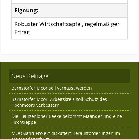
Das Kuratorium
Eignung:
Der Beirat
Robuster Wirtschaftsapfel, regelmäßiger
Finanzierung
Ertrag
Förderverein
Satzung der Stiftung Naturschutz
Links
Kontakt
Neue Beiträge
Barnstorfer Moor soll vernässt werden
Barnstorfer Moor: Arbeitskreis soll Schutz des
Hochmoors verbessern
Die Heiligenloher Beeke bekommt Mäander und eine
Fischtreppe
MOOSland-Projekt diskutiert Herausforderungen im