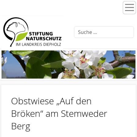
Home
Stiftungsprogramme
Moorentwicklung 3.0
Schlattprogramm
Fließgewässerrenaturierung
Ellernbäke
Finkenbach
Obstwiese „Auf den
Brammer Bach
Bröken“ am Stemweder
Feuchtwiesenpflege
Berg
Artenschutz