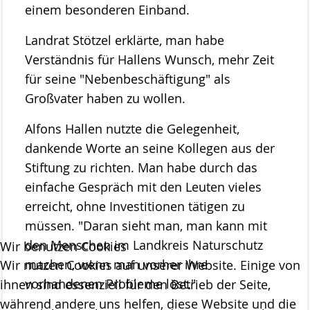
Das Kuratorium
einem besonderen Einband.
Der Beirat
Landrat Stötzel erklärte, man habe
Verständnis für Hallens Wunsch, mehr Zeit
Finanzierung
für seine "Nebenbeschäftigung" als
Förderverein
Großvater haben zu wollen.
Satzung der Stiftung Naturschutz
Alfons Hallen nutzte die Gelegenheit,
Links
dankende Worte an seine Kollegen aus der
Kontakt
Stiftung zu richten. Man habe durch das
einfache Gespräch mit den Leuten vieles
erreicht, ohne Investitionen tätigen zu
müssen. "Daran sieht man, man kann mit
den Menschen im Landkreis Naturschutz
Wir benutzen Cookies
machen, wenn man vorher ihre
Wir nutzen Cookies auf unserer Website. Einige von
vorhandenen Probleme löst."
ihnen sind essenziell für den Betrieb der Seite,
während andere uns helfen, diese Website und die