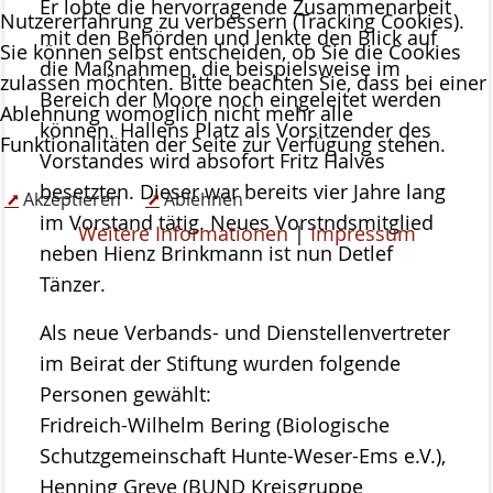
Er lobte die hervorragende Zusammenarbeit
Nutzererfahrung zu verbessern (Tracking Cookies).
mit den Behörden und lenkte den Blick auf
Sie können selbst entscheiden, ob Sie die Cookies
die Maßnahmen, die beispielsweise im
zulassen möchten. Bitte beachten Sie, dass bei einer
Bereich der Moore noch eingeleitet werden
Ablehnung womöglich nicht mehr alle
können. Hallens Platz als Vorsitzender des
Funktionalitäten der Seite zur Verfügung stehen.
Vorstandes wird absofort Fritz Halves
besetzten. Dieser war bereits vier Jahre lang
Akzeptieren
Ablehnen
im Vorstand tätig. Neues Vorstndsmitglied
Weitere Informationen
|
Impressum
neben Hienz Brinkmann ist nun Detlef
Tänzer.
Als neue Verbands- und Dienstellenvertreter
im Beirat der Stiftung wurden folgende
Personen gewählt:
Fridreich-Wilhelm Bering (Biologische
Schutzgemeinschaft Hunte-Weser-Ems e.V.),
Henning Greve (BUND Kreisgruppe