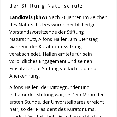
Stemweder Berg
der Stiftung Naturschutz
Obstwiese „Auf den Bröken“
Landkreis (khw)
Nach 26 Jahren im Zeichen
des Naturschutzes wurde der bisherige
Sortenliste/Pflanzplan
Vorstandsvorsitzende der Stiftung
Entwicklung von Obstwiesen in NW-
Naturschutz, Alfons Hallen, am Dienstag
Deutschland
während der Kuratoriumssitzung
verabschiedet. Hallen erntete für sein
Heideentwicklung
vorbildliches Engagement und seinen
Schulexkursionen
Einsatz für die Stiftung vielfach Lob und
Anerkennung.
Projektdokumentation
Alfons Hallen, der Mitbegründer und
Wildblumenprogramm
Initiator der Stiftung war, sei "ein Mann der
Veröffentlichungen
ersten Stunde, der Unvorstellbares erreicht
Naturschätze im Landkreis Diepholz
hat", so der Präsident des Kuratoriums,
Fliegende Edelsteine
Landrat Gerd Stötzel. "Er hat erreicht, dass