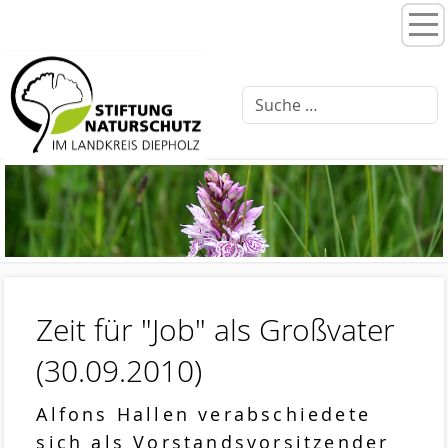
Home
Stiftungsprogramme
Moorentwicklung 3.0
Schlattprogramm
Fließgewässerrenaturierung
Ellernbäke
Finkenbach
Zeit für "Job" als Großvater
Brammer Bach
(30.09.2010)
Feuchtwiesenpflege
Alfons Hallen verabschiedete
Artenschutz
sich als Vorstandsvorsitzender