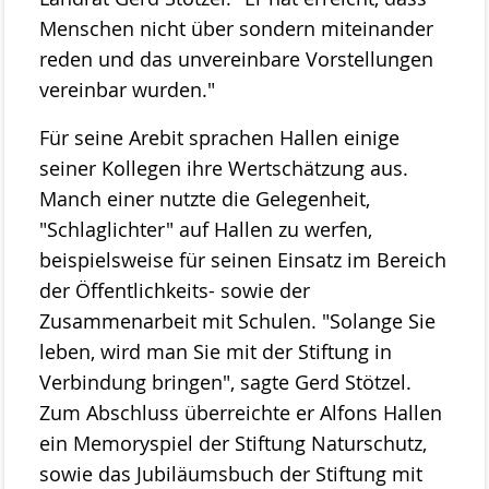
Menschen nicht über sondern miteinander
Projekte
reden und das unvereinbare Vorstellungen
ab 2023 MOOSland
vereinbar wurden."
ab 2022 PALUDIfarming
Für seine Arebit sprachen Hallen einige
ab 2018 NRSP-CANAPE
seiner Kollegen ihre Wertschätzung aus.
Manch einer nutzte die Gelegenheit,
ab 2013 DBU-Projekt
"Schlaglichter" auf Hallen zu werfen,
ab 2009 Ausstellung der Stiftung Naturschutz
beispielsweise für seinen Einsatz im Bereich
der Öffentlichkeits- sowie der
Meldungen
Zusammenarbeit mit Schulen. "Solange Sie
Über uns
leben, wird man Sie mit der Stiftung in
Geschäftsstelle
Verbindung bringen", sagte Gerd Stötzel.
Die Gremien der Stiftung Naturschutz
Zum Abschluss überreichte er Alfons Hallen
ein Memoryspiel der Stiftung Naturschutz,
Der Vorstand
sowie das Jubiläumsbuch der Stiftung mit