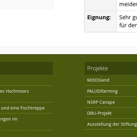
meide
Eignung:
Sehr g
für de
Projekte
MOOSland
 des Hochmoors
PALUDIfarming
NSRP Canape
und eine Fischtreppe
DBU-Projekt
ungen im
Ausstellung der Stiftun