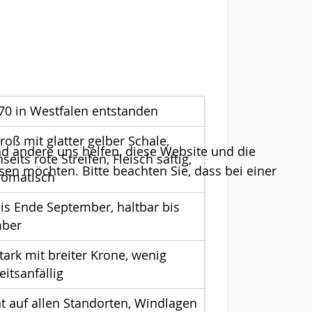
0 in Westfalen entstanden
roß mit glatter gelber Schale,
end andere uns helfen, diese Website und die
eits rote Streifen, Fleisch saftig,
sen möchten. Bitte beachten Sie, dass bei einer
romatisch
bis Ende September, haltbar bis
ber
tark mit breiter Krone, wenig
itsanfällig
t auf allen Standorten, Windlagen