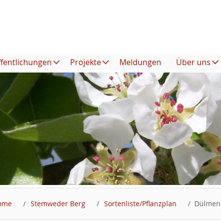
ffentlichungen
Projekte
Meldungen
Über uns
amme
Stemweder Berg
Sortenliste/Pflanzplan
Dülmene