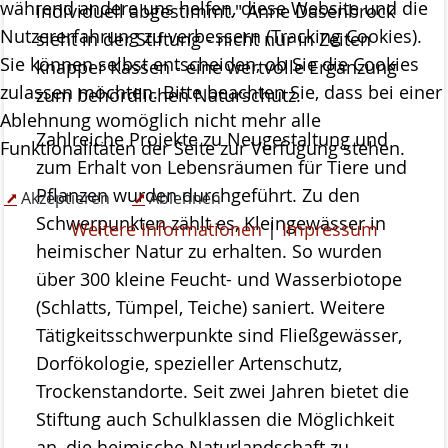
während andere uns helfen, diese Website und die
individuell abgestimmt." Anne Dasenbrock
Nutzererfahrung zu verbessern (Tracking Cookies).
sieht in der Stiftung - nicht nur in Zeiten
Sie können selbst entscheiden, ob Sie die Cookies
knapper Kassen - eine wertvolle Ergänzung
zulassen möchten. Bitte beachten Sie, dass bei einer
zum behördlichen Naturschutz.
Ablehnung womöglich nicht mehr alle
Zahlreiche Projekte zu Neugestaltung und
Funktionalitäten der Seite zur Verfügung stehen.
zum Erhalt von Lebensräumen für Tiere und
Pflanzen wurden durchgeführt. Zu den
Akzeptieren
Ablehnen
Schwerpunkten zählt es, Kleingewässer in
Weitere Informationen
|
Impressum
heimischer Natur zu erhalten. So wurden
über 300 kleine Feucht- und Wasserbiotope
(Schlatts, Tümpel, Teiche) saniert. Weitere
Tätigkeitsschwerpunkte sind Fließgewässer,
Dorfökologie, spezieller Artenschutz,
Trockenstandorte. Seit zwei Jahren bietet die
Stiftung auch Schulklassen die Möglichkeit
an, die heimische Naturlandschaft zu