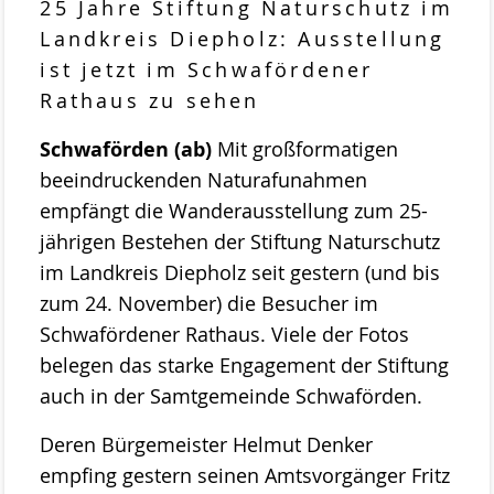
25 Jahre Stiftung Naturschutz im
Stemweder Berg
Landkreis Diepholz: Ausstellung
Obstwiese „Auf den Bröken“
ist jetzt im Schwafördener
Rathaus zu sehen
Sortenliste/Pflanzplan
Schwaförden (ab)
Mit großformatigen
Entwicklung von Obstwiesen in NW-
beeindruckenden Naturafunahmen
Deutschland
empfängt die Wanderausstellung zum 25-
Heideentwicklung
jährigen Bestehen der Stiftung Naturschutz
im Landkreis Diepholz seit gestern (und bis
Schulexkursionen
zum 24. November) die Besucher im
Projektdokumentation
Schwafördener Rathaus. Viele der Fotos
belegen das starke Engagement der Stiftung
Wildblumenprogramm
auch in der Samtgemeinde Schwaförden.
Veröffentlichungen
Deren Bürgemeister Helmut Denker
Naturschätze im Landkreis Diepholz
empfing gestern seinen Amtsvorgänger Fritz
Fliegende Edelsteine