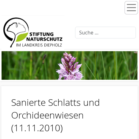
Home
Stiftungsprogramme
Moorentwicklung 3.0
Schlattprogramm
Fließgewässerrenaturierung
Ellernbäke
Finkenbach
Sanierte Schlatts und
Brammer Bach
Orchideenwiesen
Feuchtwiesenpflege
(11.11.2010)
Artenschutz