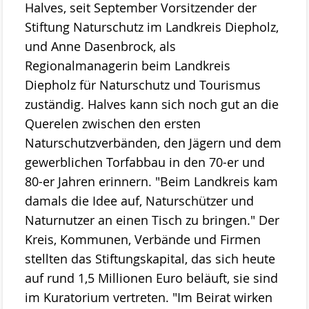
Halves, seit September Vorsitzender der
Projekte
Stiftung Naturschutz im Landkreis Diepholz,
ab 2023 MOOSland
und Anne Dasenbrock, als
Regionalmanagerin beim Landkreis
ab 2022 PALUDIfarming
Diepholz für Naturschutz und Tourismus
ab 2018 NRSP-CANAPE
zuständig. Halves kann sich noch gut an die
Querelen zwischen den ersten
ab 2013 DBU-Projekt
Naturschutzverbänden, den Jägern und dem
ab 2009 Ausstellung der Stiftung Naturschutz
gewerblichen Torfabbau in den 70-er und
80-er Jahren erinnern. "Beim Landkreis kam
Meldungen
damals die Idee auf, Naturschützer und
Über uns
Naturnutzer an einen Tisch zu bringen." Der
Geschäftsstelle
Kreis, Kommunen, Verbände und Firmen
Die Gremien der Stiftung Naturschutz
stellten das Stiftungskapital, das sich heute
auf rund 1,5 Millionen Euro beläuft, sie sind
Der Vorstand
im Kuratorium vertreten. "Im Beirat wirken