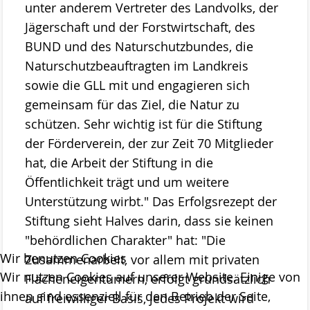
Das Kuratorium
unter anderem Vertreter des Landvolks, der
Jägerschaft und der Forstwirtschaft, des
Der Beirat
BUND und des Naturschutzbundes, die
Finanzierung
Naturschutzbeauftragten im Landkreis
sowie die GLL mit und engagieren sich
Förderverein
gemeinsam für das Ziel, die Natur zu
Satzung der Stiftung Naturschutz
schützen. Sehr wichtig ist für die Stiftung
der Förderverein, der zur Zeit 70 Mitglieder
Links
hat, die Arbeit der Stiftung in die
Kontakt
Öffentlichkeit trägt und um weitere
Unterstützung wirbt." Das Erfolgsrezept der
Stiftung sieht Halves darin, dass sie keinen
"behördlichen Charakter" hat: "Die
Wir benutzen Cookies
Zusammenarbeit, vor allem mit privaten
Wir nutzen Cookies auf unserer Website. Einige von
Flächeneigentümern, erfolgt grundsätzlich
ihnen sind essenziell für den Betrieb der Seite,
auf freiwilliger Basis, jedes Projekt wird