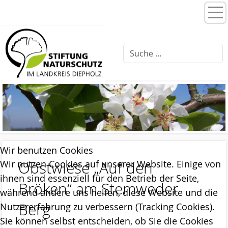
Home
Stiftungsprogramme
Moorentwicklung 3.0
Schlattprogramm
Fließgewässerrenaturierung
Ellernbäke
Wir benutzen Cookies
Finkenbach
Obstwiese „Auf den
Wir nutzen Cookies auf unserer Website. Einige von
Brammer Bach
ihnen sind essenziell für den Betrieb der Seite,
Bröken“ am Stemweder
während andere uns helfen, diese Website und die
Feuchtwiesenpflege
Berg
Nutzererfahrung zu verbessern (Tracking Cookies).
Artenschutz
Sie können selbst entscheiden, ob Sie die Cookies