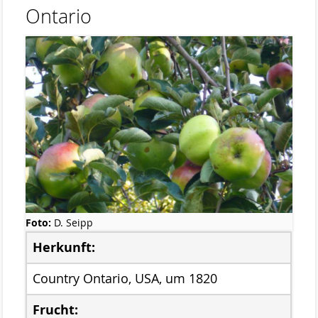
Ontario
Stemweder Berg
Obstwiese „Auf den Bröken“
Sortenliste/Pflanzplan
Entwicklung von Obstwiesen in NW-
Deutschland
Heideentwicklung
Schulexkursionen
Projektdokumentation
Foto:
D. Seipp
Wildblumenprogramm
Herkunft:
Veröffentlichungen
Country Ontario, USA, um 1820
Naturschätze im Landkreis Diepholz
Frucht:
Fliegende Edelsteine