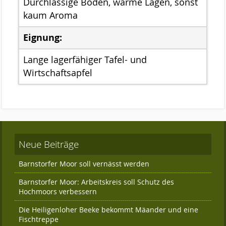
Das Kuratorium
Durchlässige Böden, warme Lagen, sonst
kaum Aroma
Der Beirat
Eignung:
Finanzierung
Lange lagerfähiger Tafel- und
Förderverein
Wirtschaftsapfel
Satzung der Stiftung Naturschutz
Links
Kontakt
Neue Beiträge
Barnstorfer Moor soll vernässt werden
Barnstorfer Moor: Arbeitskreis soll Schutz des
Hochmoors verbessern
Die Heiligenloher Beeke bekommt Mäander und eine
Fischtreppe