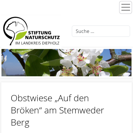
Home
Stiftungsprogramme
Moorentwicklung 3.0
Schlattprogramm
Fließgewässerrenaturierung
Ellernbäke
Finkenbach
Obstwiese „Auf den
Brammer Bach
Bröken“ am Stemweder
Feuchtwiesenpflege
Berg
Artenschutz