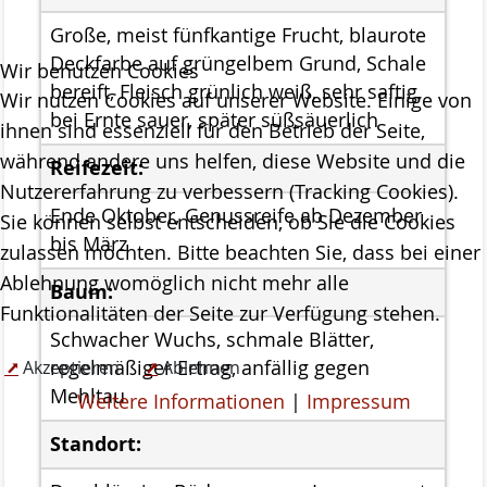
Große, meist fünfkantige Frucht, blaurote
Projekte
Deckfarbe auf grüngelbem Grund, Schale
Wir benutzen Cookies
ab 2023 MOOSland
bereift, Fleisch grünlich weiß, sehr saftig,
Wir nutzen Cookies auf unserer Website. Einige von
ab 2022 PALUDIfarming
bei Ernte sauer, später süßsäuerlich
ihnen sind essenziell für den Betrieb der Seite,
während andere uns helfen, diese Website und die
ab 2018 NRSP-CANAPE
Reifezeit:
Nutzererfahrung zu verbessern (Tracking Cookies).
ab 2013 DBU-Projekt
Ende Oktober, Genussreife ab Dezember
Sie können selbst entscheiden, ob Sie die Cookies
bis März
zulassen möchten. Bitte beachten Sie, dass bei einer
ab 2009 Ausstellung der Stiftung Naturschutz
Ablehnung womöglich nicht mehr alle
Baum:
Meldungen
Funktionalitäten der Seite zur Verfügung stehen.
Über uns
Schwacher Wuchs, schmale Blätter,
Geschäftsstelle
Akzeptieren
Ablehnen
regelmäßiger Ertrag, anfällig gegen
Mehltau
Weitere Informationen
|
Impressum
Die Gremien der Stiftung Naturschutz
Standort:
Der Vorstand