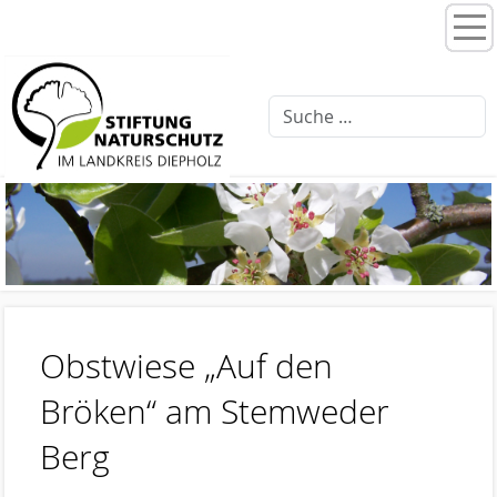
Home
Stiftungsprogramme
Moorentwicklung 3.0
Schlattprogramm
Fließgewässerrenaturierung
Ellernbäke
Finkenbach
Obstwiese „Auf den
Brammer Bach
Bröken“ am Stemweder
Feuchtwiesenpflege
Berg
Artenschutz