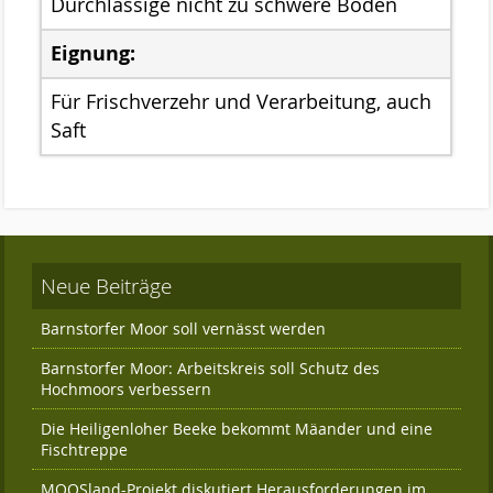
Das Kuratorium
Durchlässige nicht zu schwere Böden
Der Beirat
Eignung:
Finanzierung
Für Frischverzehr und Verarbeitung, auch
Saft
Förderverein
Satzung der Stiftung Naturschutz
Links
Kontakt
Neue Beiträge
Barnstorfer Moor soll vernässt werden
Barnstorfer Moor: Arbeitskreis soll Schutz des
Hochmoors verbessern
Die Heiligenloher Beeke bekommt Mäander und eine
Fischtreppe
MOOSland-Projekt diskutiert Herausforderungen im