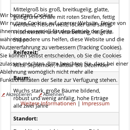
Mittelgroß bis groß, breitkugelig, glatte,
Projekte
Wir benutzen Cookies
gelbgrüne Schale mit roten Streifen, fettig
ab 2023 MOOSland
Wir nutzen Cookies auf unserer Website. Einige von
werdend, Fleisch weiß, locker und saftig,
ihnen sind essenziell für den Betrieb der Seite,
ab 2022 PALUDIfarming
Frischverzehr und Verarbeitung, neigt zu
während andere uns helfen, diese Website und die
Stippe
ab 2018 NRSP-CANAPE
Nutzererfahrung zu verbessern (Tracking Cookies).
Reifezeit:
Sie können selbst entscheiden, ob Sie die Cookies
ab 2013 DBU-Projekt
zulassen möchten. Bitte beachten Sie, dass bei einer
Mitte September, haltbar bis Dezember
ab 2009 Ausstellung der Stiftung Naturschutz
Ablehnung womöglich nicht mehr alle
Baum:
Meldungen
Funktionalitäten der Seite zur Verfügung stehen.
Über uns
Wuchs stark, große Bäume bildend,
Akzeptieren
Ablehnen
Geschäftsstelle
robust und wenig anfälig, hohe Erträge
Weitere Informationen
|
Impressum
alle zwei Jahre
Die Gremien der Stiftung Naturschutz
Standort:
Der Vorstand