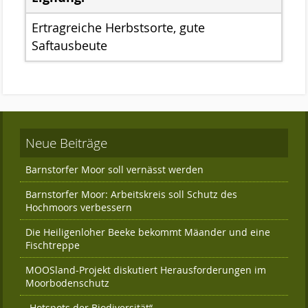
Das Kuratorium
Ertragreiche Herbstsorte, gute
Der Beirat
Saftausbeute
Finanzierung
Förderverein
Satzung der Stiftung Naturschutz
Neue Beiträge
Links
Kontakt
Barnstorfer Moor soll vernässt werden
Barnstorfer Moor: Arbeitskreis soll Schutz des
Hochmoors verbessern
Die Heiligenloher Beeke bekommt Mäander und eine
Fischtreppe
MOOSland-Projekt diskutiert Herausforderungen im
Moorbodenschutz
„Hotspots der Biodiversität“