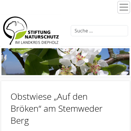
Home
Stiftungsprogramme
Moorentwicklung 3.0
Schlattprogramm
Fließgewässerrenaturierung
Ellernbäke
Finkenbach
Obstwiese „Auf den
Brammer Bach
Bröken“ am Stemweder
Feuchtwiesenpflege
Berg
Artenschutz