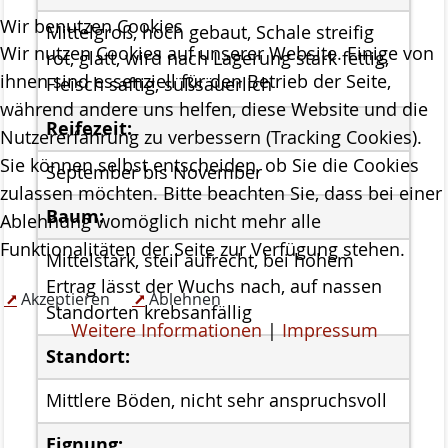
Wir benutzen Cookies
Mittelgroß, hoch gebaut, Schale streifig
Projekte
Wir nutzen Cookies auf unserer Website. Einige von
rot, glatt, wird nach Lagerung stark fettig,
ab 2023 MOOSland
ihnen sind essenziell für den Betrieb der Seite,
Fleisch saftig, süßsäuerlich
ab 2022 PALUDIfarming
während andere uns helfen, diese Website und die
Reifezeit:
Nutzererfahrung zu verbessern (Tracking Cookies).
ab 2018 NRSP-CANAPE
Sie können selbst entscheiden, ob Sie die Cookies
September bis November
ab 2013 DBU-Projekt
zulassen möchten. Bitte beachten Sie, dass bei einer
Baum:
Ablehnung womöglich nicht mehr alle
ab 2009 Ausstellung der Stiftung Naturschutz
Funktionalitäten der Seite zur Verfügung stehen.
Mittelstark, steil aufrecht, bei hohem
Meldungen
Ertrag lässt der Wuchs nach, auf nassen
Über uns
Akzeptieren
Ablehnen
Standorten krebsanfällig
Geschäftsstelle
Weitere Informationen
|
Impressum
Standort:
Die Gremien der Stiftung Naturschutz
Mittlere Böden, nicht sehr anspruchsvoll
Der Vorstand
Eignung: