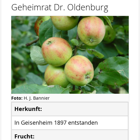
Geheimrat Dr. Oldenburg
Stemweder Berg
Obstwiese „Auf den Bröken“
Sortenliste/Pflanzplan
Entwicklung von Obstwiesen in NW-
Deutschland
Heideentwicklung
Schulexkursionen
Projektdokumentation
Foto:
H. J. Bannier
Wildblumenprogramm
Herkunft:
Veröffentlichungen
In Geisenheim 1897 entstanden
Naturschätze im Landkreis Diepholz
Frucht:
Fliegende Edelsteine