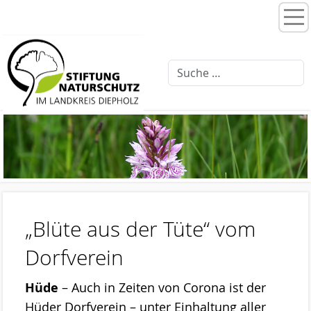
Home
Stiftungsprogramme
Moorentwicklung 3.0
Schlattprogramm
Fließgewässerrenaturierung
Ellernbäke
Finkenbach
„Blüte aus der Tüte“ vom
Brammer Bach
Dorfverein
Feuchtwiesenpflege
Hüde
– Auch in Zeiten von Corona ist der
Artenschutz
Hüder Dorfverein – unter Einhaltung aller