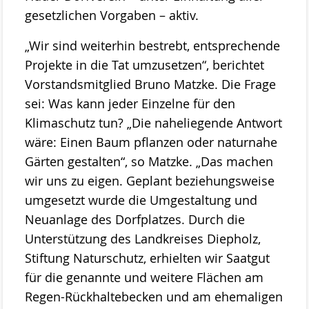
Stemweder Berg
gesetzlichen Vorgaben – aktiv.
Obstwiese „Auf den Bröken“
„Wir sind weiterhin bestrebt, entsprechende
Projekte in die Tat umzusetzen“, berichtet
Sortenliste/Pflanzplan
Vorstandsmitglied Bruno Matzke. Die Frage
Entwicklung von Obstwiesen in NW-
sei: Was kann jeder Einzelne für den
Deutschland
Klimaschutz tun? „Die naheliegende Antwort
wäre: Einen Baum pflanzen oder naturnahe
Heideentwicklung
Gärten gestalten“, so Matzke. „Das machen
Schulexkursionen
wir uns zu eigen. Geplant beziehungsweise
umgesetzt wurde die Umgestaltung und
Projektdokumentation
Neuanlage des Dorfplatzes. Durch die
Wildblumenprogramm
Unterstützung des Landkreises Diepholz,
Veröffentlichungen
Stiftung Naturschutz, erhielten wir Saatgut
für die genannte und weitere Flächen am
Naturschätze im Landkreis Diepholz
Regen-Rückhaltebecken und am ehemaligen
Fliegende Edelsteine