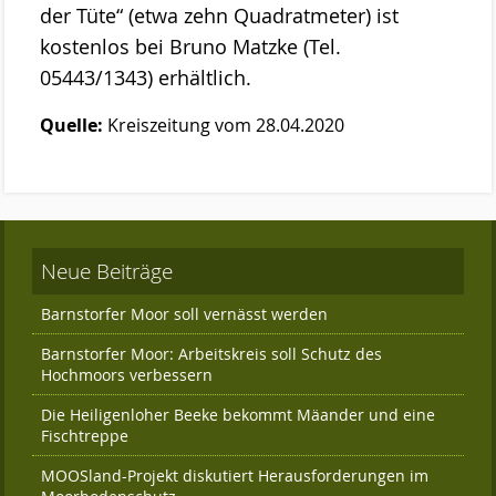
Das Kuratorium
der Tüte“ (etwa zehn Quadratmeter) ist
kostenlos bei Bruno Matzke (Tel.
Der Beirat
05443/1343) erhältlich.
Finanzierung
Quelle:
Kreiszeitung vom 28.04.2020
Förderverein
Satzung der Stiftung Naturschutz
Links
Kontakt
Neue Beiträge
Barnstorfer Moor soll vernässt werden
Barnstorfer Moor: Arbeitskreis soll Schutz des
Hochmoors verbessern
Die Heiligenloher Beeke bekommt Mäander und eine
Fischtreppe
MOOSland-Projekt diskutiert Herausforderungen im