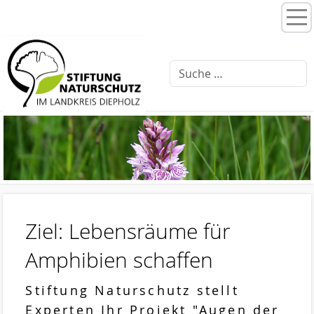
Home
Stiftungsprogramme
Moorentwicklung 3.0
Schlattprogramm
Fließgewässerrenaturierung
Ellernbäke
Finkenbach
Ziel: Lebensräume für
Brammer Bach
Amphibien schaffen
Feuchtwiesenpflege
Stiftung Naturschutz stellt
Artenschutz
Experten Ihr Projekt "Augen der