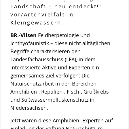
Stemweder Berg
Landschaft – neu entdeckt!"
vor/Artenvielfalt in
Obstwiese „Auf den Bröken“
Kleingewässern
Sortenliste/Pflanzplan
BR.-Vilsen
Feldherpetologie und
Entwicklung von Obstwiesen in NW-
Ichthyofaunistik – diese nicht alltäglichen
Deutschland
Begriffe charakterisieren den
Landesfachausschuss (LFA), in dem
Heideentwicklung
interessierte Aktive und Experten ein
Schulexkursionen
gemeinsames Ziel verfolgen: Die
Naturschutzarbeit in den Bereichen
Projektdokumentation
Amphibien-, Reptilien-, Fisch-, Großkrebs-
Wildblumenprogramm
und Süßwassermolluskenschutz in
Veröffentlichungen
Niedersachsen.
Naturschätze im Landkreis Diepholz
Jetzt waren diese Amphibien- Experten auf
Fliegende Edelsteine
Einladung der Stiftung Naturschutz im