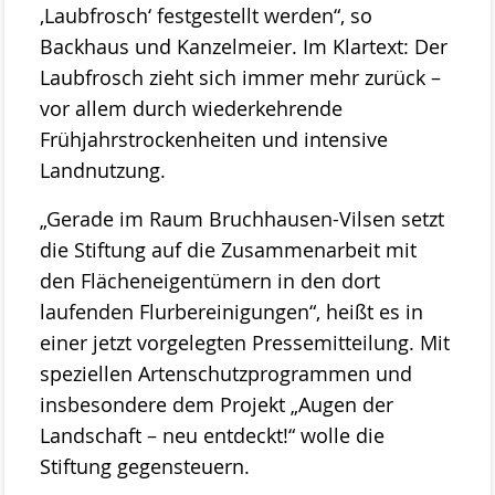
Das Kuratorium
,Laubfrosch‘ festgestellt werden“, so
Backhaus und Kanzelmeier. Im Klartext: Der
Der Beirat
Laubfrosch zieht sich immer mehr zurück –
Finanzierung
vor allem durch wiederkehrende
Frühjahrstrockenheiten und intensive
Förderverein
Landnutzung.
Satzung der Stiftung Naturschutz
„Gerade im Raum Bruchhausen-Vilsen setzt
Links
die Stiftung auf die Zusammenarbeit mit
Kontakt
den Flächeneigentümern in den dort
laufenden Flurbereinigungen“, heißt es in
einer jetzt vorgelegten Pressemitteilung. Mit
speziellen Artenschutzprogrammen und
insbesondere dem Projekt „Augen der
Landschaft – neu entdeckt!“ wolle die
Stiftung gegensteuern.