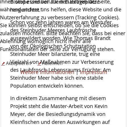
ihnen sind essenziell für den Betrieb der Seite,
Biotope und vor allem Eiablageplätze
während andere uns helfen, diese Website und die
hergerichtet.“
Nutzererfahrung zu verbessern (Tracking Cookies).
Schon vor zehn Jahren waren am Westufer
Sie können selbst entscheiden, ob Sie die Cookies
des Steinhuder Meeres Laubfrösche
zulassen möchten. Bitte beachten Sie, dass bei einer
ausgewildert worden. Wie Thomas Brandt
Ablehnung womöglich nicht mehr alle
von der Ökologischen Schutzstation
Funktionalitäten der Seite zur Verfügung stehen.
Steinhuder Meer bilanzierte, trug eine
Vielzahl von Maßnahmen zur Verbesserung
Akzeptieren
Ablehnen
des Laubfrosch-Lebensraums Früchte: Am
Weitere Informationen
|
Impressum
Steinhuder Meer habe sich eine stabile
Population entwickeln können.
In direktem Zusammenhang mit diesem
Projekt steht die Master-Arbeit von Kevin
Meyer, der die Besiedlungsdynamik von
Kleinfischen und deren Auswirkungen auf