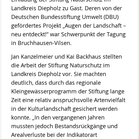
Landkreis Diepholz zu Gast. Deren von der
Projekte
Deutschen Bundesstiftung Umwelt (DBU)
ab 2023 MOOSland
gefördertes Projekt „Augen der Landschaft –
ab 2022 PALUDIfarming
neu entdeckt!“ war Schwerpunkt der Tagung
in Bruchhausen-Vilsen.
ab 2018 NRSP-CANAPE
Jan Kanzelmeier und Kai Backhaus stellten
ab 2013 DBU-Projekt
die Arbeit der Stiftung Naturschutz im
ab 2009 Ausstellung der Stiftung Naturschutz
Landkreis Diepholz vor. Sie machten
deutlich, dass durch das regionale
Meldungen
Kleingewässerprogramm der Stiftung lange
Über uns
Zeit eine relativ anspruchsvolle Artenvielfalt
Geschäftsstelle
in der Kulturlandschaft gesichert werden
Die Gremien der Stiftung Naturschutz
konnte. „In den vergangenen Jahren
mussten jedoch Bestandsrückgänge und
Der Vorstand
Arealverluste bei der Indikatorart